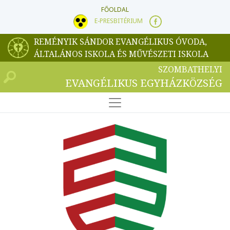
FŐOLDAL
E-PRESBITÉRIUM
REMÉNYIK SÁNDOR EVANGÉLIKUS ÓVODA,
ÁLTALÁNOS ISKOLA ÉS MŰVÉSZETI ISKOLA
SZOMBATHELYI
EVANGÉLIKUS EGYHÁZKÖZSÉG