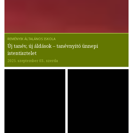
Új tanév, új áldások – tanévnyitó ünnepi
istentisztelet
2025. szeptember 03., szerda