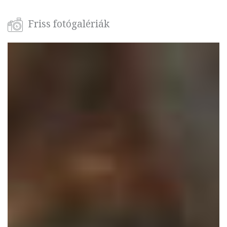
Friss fotógalériák