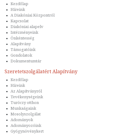
Kezdőlap
Híreink
A Diakóniai Központról
Kapcsolat
Diakóniai alapelv
Intézményeink
Önkéntesség
Alapítvány
Támogatóink
Gondolatok
Dokumentumtár
Szeretetszolgálatért Alapítvány
Kezdőlap
Híreink
Az Alapítványról
Tevékenységeink
Turóczy otthon
Munkaágaink
Mosolyszolgálat
Adományok
Adományozóink
Gyógynövénykert