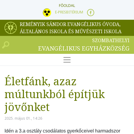
FŐOLDAL
E-PRESBITÉRIUM
REMÉNYIK SÁNDOR EVANGÉLIKUS ÓVODA,
ÁLTALÁNOS ISKOLA ÉS MŰVÉSZETI ISKOLA
SZOMBATHELYI
EVANGÉLIKUS EGYHÁZKÖZSÉG
Életfánk, azaz
múltunkból építjük
jövőnket
2025. május 01., 14:26
Idén a 3.a osztály csodálatos gyerkőceivel harmadszor