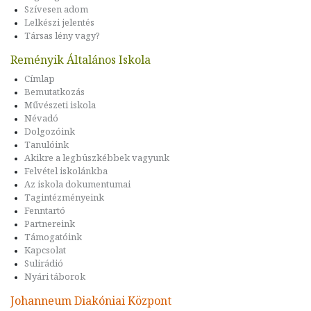
Szívesen adom
Lelkészi jelentés
Társas lény vagy?
Reményik Általános Iskola
Címlap
Bemutatkozás
Művészeti iskola
Névadó
Dolgozóink
Tanulóink
Akikre a legbüszkébbek vagyunk
Felvétel iskolánkba
Az iskola dokumentumai
Tagintézményeink
Fenntartó
Partnereink
Támogatóink
Kapcsolat
Sulirádió
Nyári táborok
Johanneum Diakóniai Központ