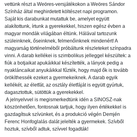
vettünk részt a Weöres-versjátékokon a Weöres Sándor
Színház által meghirdetett költészet napi programon.
Saját kis darabunkat mutattuk be, amelyet együtt
alakítottunk, írtunk a gyerekekkel, hiszen egész évben a
magyar mondák világában éltünk. Hálával tartozunk
szüleinknek, őseinknek, felmenőinknek mindenért! A
magyarság történelméből próbáltunk részleteket színpadra
vinni. A darab kellékei is szimbolikus jelleggel készültek: a
fiúk a botjaikat apukáikkal készítették, a lányok pedig a
nyakláncaikat anyukáikkal fűzték, hogy majd ők is tovább
örökíthessék ezeket a gyermekeiknek. A darab egyik
kellékét, az életfát, az osztály életfáját is együtt gyúrtuk,
dagasztottuk, sütöttük a gyerekekkel.
A jelnyelvvel is megismerkedtünk idén a SINOSZ-nak
köszönhetően, fontosnak tartjuk, hogy ilyen értékekkel is
gazdagítsuk szívünket, és a produkció végén Demjén
Ferenc Honfoglalás dalát jelelték a gyermekek. Szívből
hoztuk, szívből adtuk, szívvel fogadták!