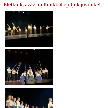
Életfánk, azaz múltunkból építjük jövőnket