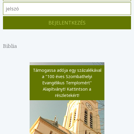
Biblia
Támogassa adója egy százalékával
a "100 éves Szombathelyi
Evangélikus Templomért"
Alapítványt! Kattintson a
részletekért!