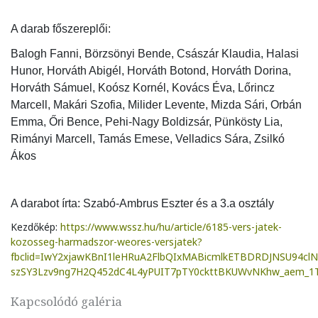
A darab főszereplői:
Balogh Fanni, Börzsönyi Bende, Császár Klaudia, Halasi
Hunor, Horváth Abigél, Horváth Botond, Horváth Dorina,
Horváth Sámuel, Koósz Kornél, Kovács Éva, Lőrincz
Marcell, Makári Szofia, Milider Levente, Mizda Sári, Orbán
Emma, Őri Bence, Pehi-Nagy Boldizsár, Pünkösty Lia,
Rimányi Marcell, Tamás Emese, Velladics Sára, Zsilkó
Ákos
A darabot írta: Szabó-Ambrus Eszter és a 3.a osztály
Kezdőkép:
https://www.wssz.hu/hu/article/6185-vers-jatek-
kozosseg-harmadszor-weores-versjatek?
fbclid=IwY2xjawKBnI1leHRuA2FlbQIxMABicmlkETBDRDJNSU94cl
szSY3Lzv9ng7H2Q452dC4L4yPUIT7pTY0ckttBKUWvNKhw_aem_1T
Kapcsolódó galéria