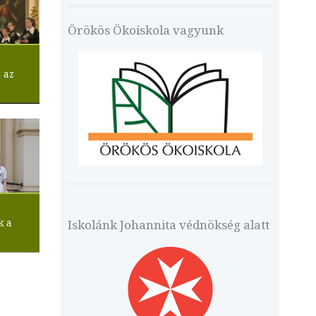
Örökös Ökoiskola vagyunk
 az
k a
Iskolánk Johannita védnökség alatt