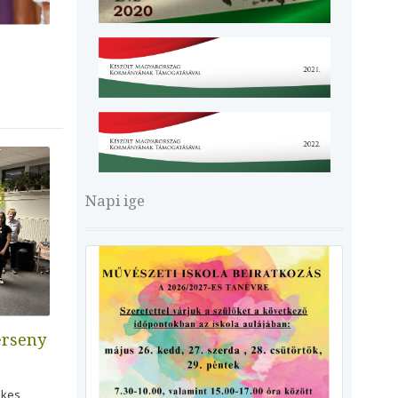
Napi ige
erseny
ikes