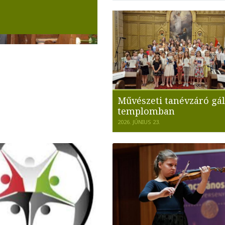
Művészeti tanévzáró gál
templomban
2026. JÚNIUS 23.