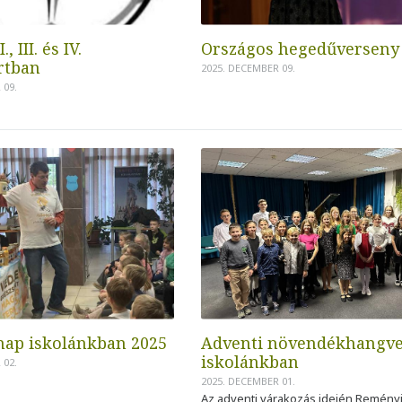
, III. és IV.
Országos hegedűverseny
rtban
2025. DECEMBER 09.
 09.
nap iskolánkban 2025
Adventi növendékhangv
iskolánkban
 02.
2025. DECEMBER 01.
Az adventi várakozás idején Remény