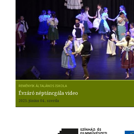
Évzáró néptáncgála video
2025. június 04., szerda