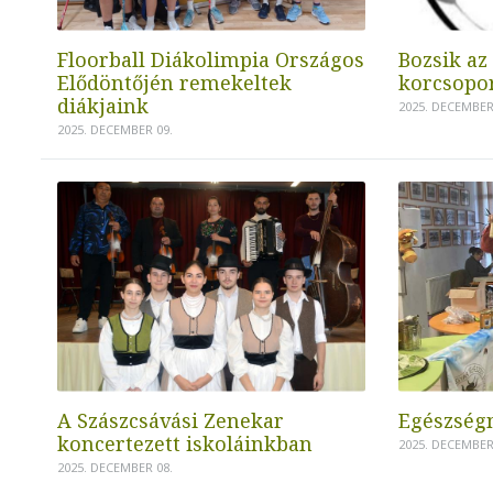
Floorball Diákolimpia Országos
Bozsik az I.
Elődöntőjén remekeltek
korcsopo
diákjaink
2025. DECEMBER
2025. DECEMBER 09.
A Szászcsávási Zenekar
Egészség
koncertezett iskoláinkban
2025. DECEMBER
2025. DECEMBER 08.