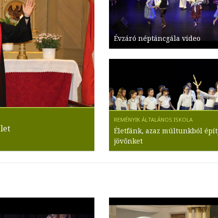
Évzáró néptáncgála video
let
Életfánk, azaz múltunkból épít
jövőnket