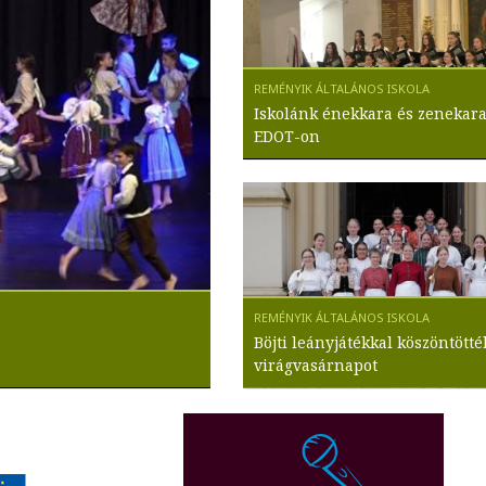
Iskolánk énekkara és zenekara
EDOT-on
Böjti leányjátékkal köszöntötté
virágvasárnapot