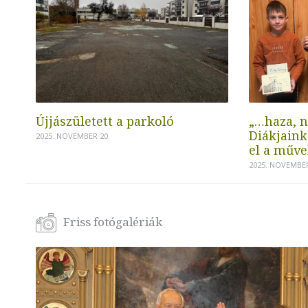
Újjászületett a parkoló
„…haza, n
Diákjaink
2025. NOVEMBER 20.
el a műve
2025. NOVEMBER
Friss fotógalériák