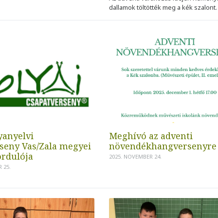
dallamok töltötték meg a kék szalont.
yanyelvi
Meghívó az adventi
seny Vas/Zala megyei
növendékhangversenyre
ordulója
2025. NOVEMBER 24.
 25.