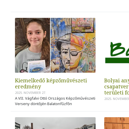
Kiemelkedő képzőművészeti
Bolyai an
eredmény
csapatver
területi f
2025. NOVEMBER 27.
A VII. Vágfalvi Ottó Országos Képzőművészeti
2025. NOVEMBER
Verseny döntőjén Balatonfűzfőn