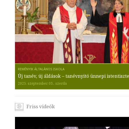
Új tanév, új áldások – tanévnyitó ünnepi istentiszte
2025. szeptember 03., szerda
Friss videók