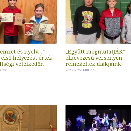
emzet és nyelv…” –
„Együtt megmutatJÁK”
 első helyezést értek
elnevezésű versenyen
ltségi vetélkedőn
remekeltek diákjaink
 20.
2025. NOVEMBER 19.