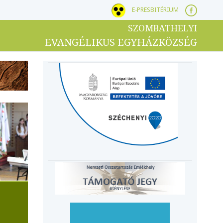
E-PRESBITÉRIUM
SZOMBATHELYI
EVANGÉLIKUS EGYHÁZKÖZSÉG