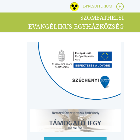
E-PRESBITÉRIUM
SZOMBATHELYI
EVANGÉLIKUS EGYHÁZKÖZSÉG