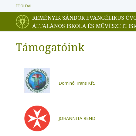
FŐOLDAL
REMÉNYIK SÁNDOR EVANGÉLIKUS ÓV
ÁLTALÁNOS ISKOLA ÉS MŰVÉSZETI IS
Támogatóink
Dominó Trans Kft.
JOHANNITA REND