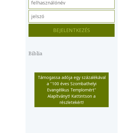
Biblia
Támogassa adója egy százalékával
a "100 éves Szombathelyi
Evangélikus Templomért"
Alapítványt! Kattintson a
részletekért!