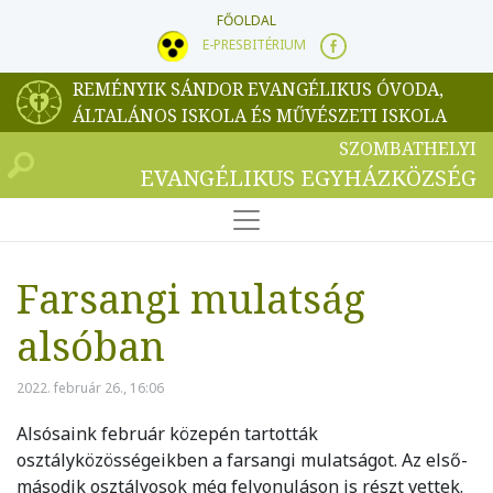
FŐOLDAL
E-PRESBITÉRIUM
REMÉNYIK SÁNDOR EVANGÉLIKUS ÓVODA,
ÁLTALÁNOS ISKOLA ÉS MŰVÉSZETI ISKOLA
SZOMBATHELYI
EVANGÉLIKUS EGYHÁZKÖZSÉG
Farsangi mulatság
alsóban
2022. február 26., 16:06
Alsósaink február közepén tartották
osztályközösségeikben a farsangi mulatságot. Az első-
második osztályosok még felvonuláson is részt vettek.