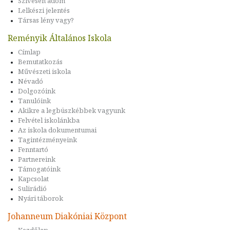
Szívesen adom
Lelkészi jelentés
Társas lény vagy?
Reményik Általános Iskola
Címlap
Bemutatkozás
Művészeti iskola
Névadó
Dolgozóink
Tanulóink
Akikre a legbüszkébbek vagyunk
Felvétel iskolánkba
Az iskola dokumentumai
Tagintézményeink
Fenntartó
Partnereink
Támogatóink
Kapcsolat
Sulirádió
Nyári táborok
Johanneum Diakóniai Központ