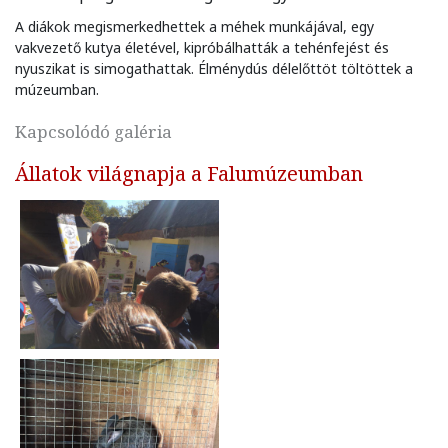
A diákok megismerkedhettek a méhek munkájával, egy
vakvezető kutya életével, kipróbálhatták a tehénfejést és
nyuszikat is simogathattak. Élménydús délelőttöt töltöttek a
múzeumban.
Kapcsolódó galéria
Állatok világnapja a Falumúzeumban