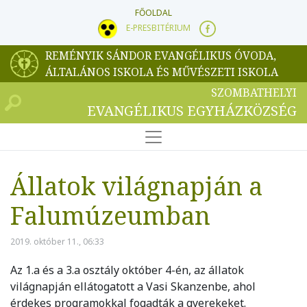
FŐOLDAL
E-PRESBITÉRIUM
REMÉNYIK SÁNDOR EVANGÉLIKUS ÓVODA,
ÁLTALÁNOS ISKOLA ÉS MŰVÉSZETI ISKOLA
SZOMBATHELYI
EVANGÉLIKUS EGYHÁZKÖZSÉG
Állatok világnapján a
Falumúzeumban
2019. október 11., 06:33
Az 1.a és a 3.a osztály október 4-én, az állatok
világnapján ellátogatott a Vasi Skanzenbe, ahol
érdekes programokkal fogadták a gyerekeket.