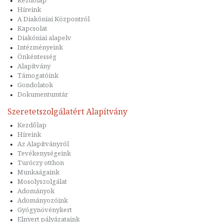
Kezdőlap
Híreink
A Diakóniai Központról
Kapcsolat
Diakóniai alapelv
Intézményeink
Önkéntesség
Alapítvány
Támogatóink
Gondolatok
Dokumentumtár
Szeretetszolgálatért Alapítvány
Kezdőlap
Híreink
Az Alapítványról
Tevékenységeink
Turóczy otthon
Munkaágaink
Mosolyszolgálat
Adományok
Adományozóink
Gyógynövénykert
Elnyert pályázataink