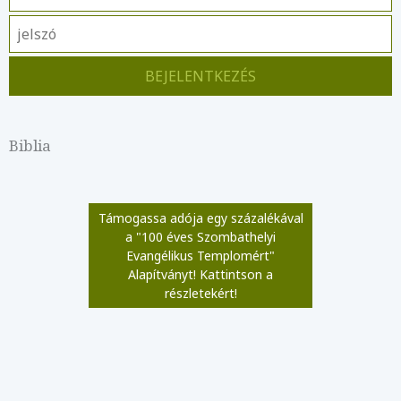
Biblia
Támogassa adója egy százalékával
a "100 éves Szombathelyi
Evangélikus Templomért"
Alapítványt! Kattintson a
részletekért!