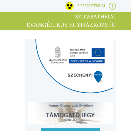
E-PRESBITÉRIUM
SZOMBATHELYI
EVANGÉLIKUS EGYHÁZKÖZSÉG