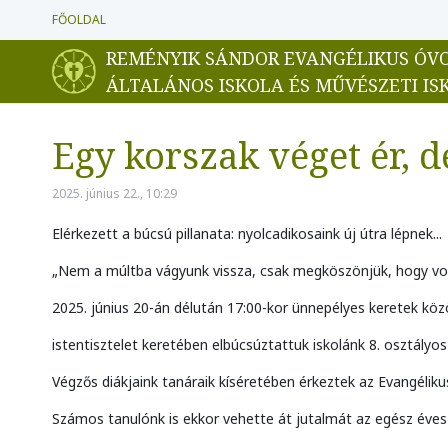
FŐOLDAL
REMÉNYIK SÁNDOR EVANGÉLIKUS ÓV
ÁLTALÁNOS ISKOLA ÉS MŰVÉSZETI IS
Egy korszak véget ér, d
2025. június 22., 10:29
Elérkezett a búcsú pillanata: nyolcadikosaink új útra lépnek...
„Nem a múltba vágyunk vissza, csak megköszönjük, hogy vo
2025. június 20-án délután 17:00-kor ünnepélyes keretek köz
istentisztelet keretében elbúcsúztattuk iskolánk 8. osztályos
Végzős diákjaink tanáraik kíséretében érkeztek az Evangéli
Számos tanulónk is ekkor vehette át jutalmát az egész éves