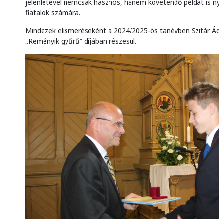
jelenlétével nemcsak hasznos, hanem követendő példát is n
fiatalok számára.
Mindezek elismeréseként a 2024/2025-ös tanévben Szitár Á
„Reményik gyűrű” díjában részesül.