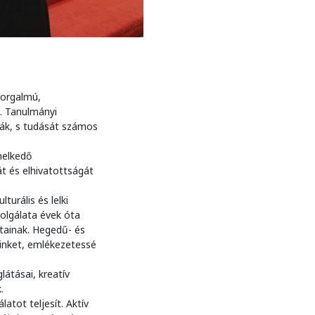
zorgalmú,
. Tanulmányi
ák, s tudását számos
melkedő
át és elhivatottságát
urális és lelki
zolgálata évek óta
tainak. Hegedű- és
inket, emlékezetessé
átásai, kreatív
.
tot teljesít. Aktív