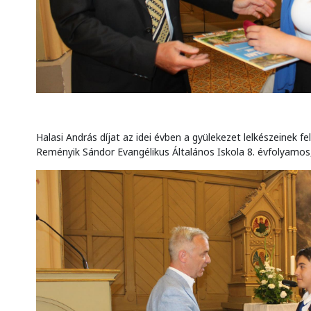
Halasi András díjat az idei évben a gyülekezet lelkészeinek f
Reményik Sándor Evangélikus Általános Iskola 8. évfolyamos,