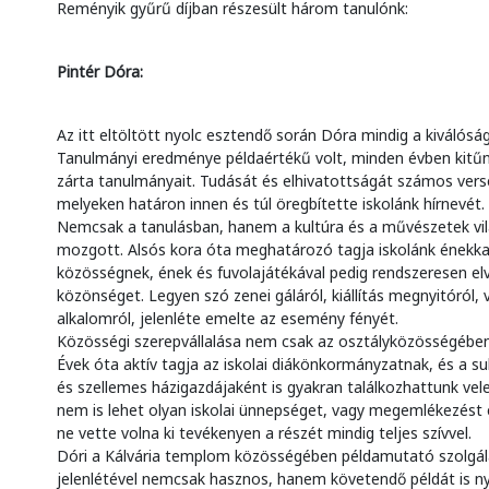
Reményik gyűrű díjban részesült három tanulónk:
Pintér Dóra:
Az itt eltöltött nyolc esztendő során Dóra mindig a kiválóság 
Tanulmányi eredménye példaértékű volt, minden évben kitűn
zárta tanulmányait. Tudását és elhivatottságát számos ver
melyeken határon innen és túl öregbítette iskolánk hírnevét.
Nemcsak a tanulásban, hanem a kultúra és a művészetek vi
mozgott. Alsós kora óta meghatározó tagja iskolánk énekk
közösségnek, ének és fuvolajátékával pedig rendszeresen el
közönséget. Legyen szó zenei gáláról, kiállítás megnyitóról,
alkalomról, jelenléte emelte az esemény fényét.
Közösségi szerepvállalása nem csak az osztályközösségében
Évek óta aktív tagja az iskolai diákönkormányzatnak, és a sul
és szellemes házigazdájaként is gyakran találkozhattunk vele
nem is lehet olyan iskolai ünnepséget, vagy megemlékezést 
ne vette volna ki tevékenyen a részét mindig teljes szívvel.
Dóri a Kálvária templom közösségében példamutató szolgálat
jelenlétével nemcsak hasznos, hanem követendő példát is n