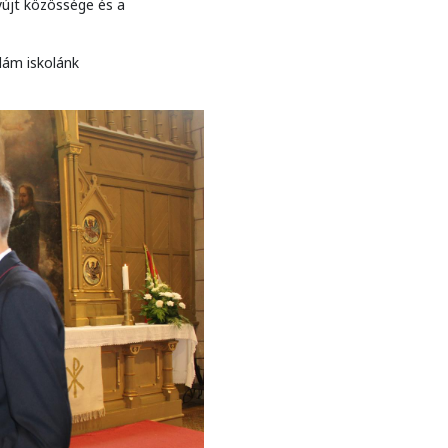
yújt közössége és a
dám iskolánk