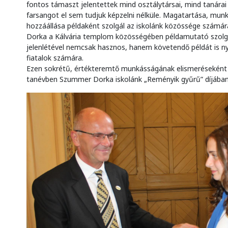
fontos támaszt jelentettek mind osztálytársai, mind tanárai 
farsangot el sem tudjuk képzelni nélküle. Magatartása, mun
hozzáállása példaként szolgál az iskolánk közössége számár
Dorka a Kálvária templom közösségében példamutató szolgála
jelenlétével nemcsak hasznos, hanem követendő példát is n
fiatalok számára.
Ezen sokrétű, értékteremtő munkásságának elismeréseként
tanévben Szummer Dorka iskolánk „Reményik gyűrű” díjában 