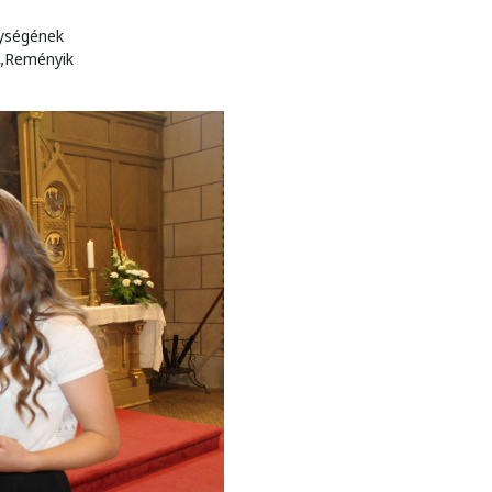
nységének
 „Reményik