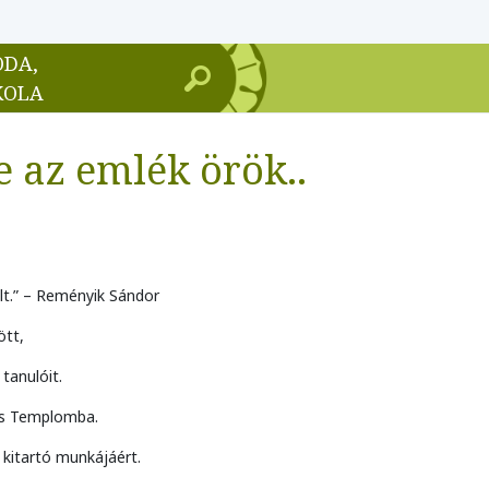
ODA,
KOLA
e az emlék örök..
lt.” – Reményik Sándor
ött,
 tanulóit.
kus Templomba.
 kitartó munkájáért.