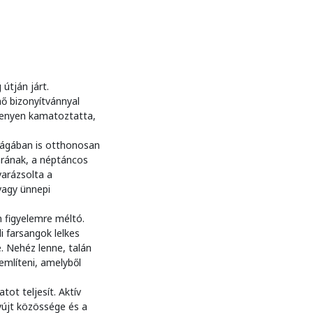
útján járt.
ő bizonyítvánnyal
senyen kamatoztatta,
lágában is otthonosan
arának, a néptáncos
varázsolta a
 vagy ünnepi
 figyelemre méltó.
i farsangok lelkes
. Nehéz lenne, talán
említeni, amelyből
ot teljesít. Aktív
yújt közössége és a