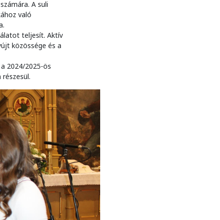
számára. A suli
kához való
a.
tot teljesít. Aktív
yújt közössége és a
 a 2024/2025-ös
részesül.