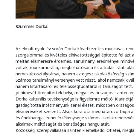
Szummer Dorka:
Az elmúlt nyolc év során Dorka következetes munkával, rendk
szorgalommal és kivételes elhivatottsággal építette fel azt 
méltán elismerésre érdemes. Tanulmányi eredményei mindvé
voltak, munkamorálja, megbízhatósága és a tudás iránti alá
nemcsak osztálytársai, hanem az egész iskolaközösség szá
Számos tanulmányi versenyen vett részt, ahol nemcsak kiváló
hanem kitartásáról és felelősségtudatáról is tanúságot tett.
jó hírnevét öregbítették helyi, megyei és országos szinten e
Dorka kulturális tevékenysége is figyelemre méltó. Klarinétjá
gazdagította intézményünk zenei életét, miközben országos 
elismeréseket szerzett. Alsós kora óta meghatározó tagja a
és énekhangja, zenei érzékenysége számos iskolai rendezvé
alkalmak méltóságát és bensőséges hangulatát.
Közösségi szerepvállalása szintén kiemelkedő. Ötletei, meglá