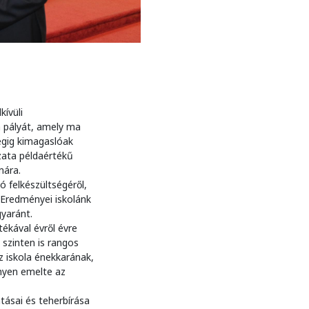
ívüli
a pályát, amely ma
gig kimagaslóak
zata példaértékű
mára.
 felkészültségéről,
 Eredményei iskolánk
gyaránt.
tékával évről évre
szinten is rangos
z iskola énekkarának,
nyen emelte az
tásai és teherbírása