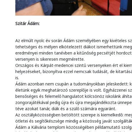
Szitár Ádám:
Az elmúlt nyolc év során Ádám személyében egy kivételes s
tehetséges és mélyen elkötelezett diákot ismerhettünk meg
eredményei minden tanévben a kitűnőség pecsétjét hordozt
versenyen is sikeresen megmérette.
Országos és Kárpát-medencei szintű versenyeken ért el kie
helyezéseket, bizonyítva ezzel nemcsak tudását, de kitartás
is.
Ádám azonban nem csupán a tudományokban jeleskedett: kult
életünk egyik meghatározó szereplője is volt. Egyházzenei s
bensőséges és felemelő hangulatot kölcsönöz iskolánk áhíta
zongorajátékával pedig újra és újra megajándékozta ünnepe
téve azokat tanár, diák és a szülő számára egyaránt.
Az osztályközösségben betöltött szerepe is kiemelkedő: megl
ötletei és segítőkészsége mindig a közösség javát szolgálták
Ádám a Kálvária templom közösségében példamutató szolgála