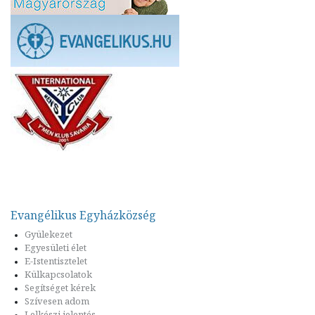
Evangélikus Egyházközség
Gyülekezet
Egyesületi élet
E-Istentisztelet
Külkapcsolatok
Segítséget kérek
Szívesen adom
Lelkészi jelentés