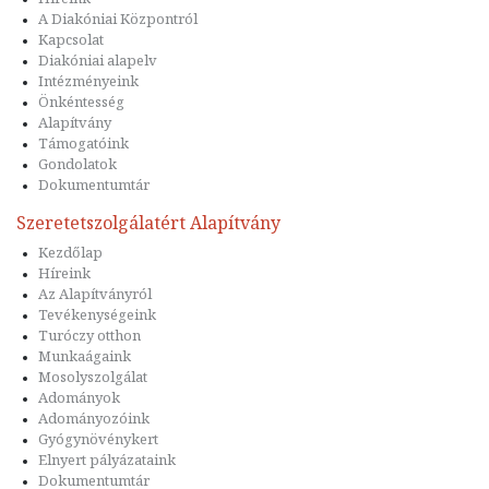
A Diakóniai Központról
Kapcsolat
Diakóniai alapelv
Intézményeink
Önkéntesség
Alapítvány
Támogatóink
Gondolatok
Dokumentumtár
Szeretetszolgálatért Alapítvány
Kezdőlap
Híreink
Az Alapítványról
Tevékenységeink
Turóczy otthon
Munkaágaink
Mosolyszolgálat
Adományok
Adományozóink
Gyógynövénykert
Elnyert pályázataink
Dokumentumtár