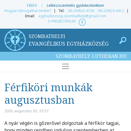
FRISS
|
Lelkészszentelés gyülekeztünkben
Hogyan támogathat minket?
| Tel:
06-20/824-4106
06-20/824-4412
|
Email:
egyhazkozseg.szombathely@gmail.com
E-PRESBITÉRIUM
SZOMBATHELYI
EVANGÉLIKUS EGYHÁZKÖZSÉG
SZOMBATHELY-LUTHERAN.HU
Férfiköri munkák
augusztusban
2020. augusztus 30., 07:37
A nyár végén is gőzerővel dolgoztak a férfikör tagjai,
hogy minden rendben induljon szeptemberben az