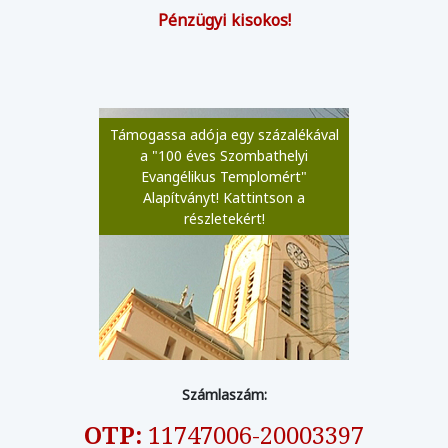
Pénzügyi kisokos!
Támogassa adója egy százalékával
a "100 éves Szombathelyi
Evangélikus Templomért"
Alapítványt! Kattintson a
részletekért!
Számlaszám:
OTP:
11747006-20003397