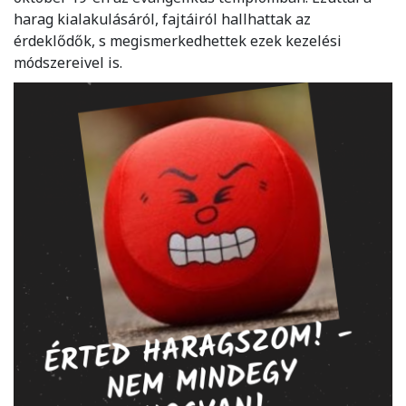
harag kialakulásáról, fajtáiról hallhattak az
érdeklődők, s megismerkedhettek ezek kezelési
módszereivel is.