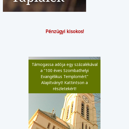
Pénzügyi kisokos!
Támogassa adója egy százalékával
a "100 éves Szombathelyi
Evangélikus Templomért"
Alapítványt! Kattintson a
részletekért!