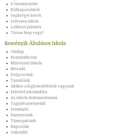
E-Istentisztelet
Külkapcsolatok
Segítséget kérek
Szívesen adom
Lelkészi jelentés
Társas lény vagy?
Reményik Általános Iskola
Címlap
Bemutatkozás
Művészeti iskola
Névadó
Dolgozóink
Tanulóink
Akikre a legbüszkébbek vagyunk
Felvétel iskolánkba
Az iskola dokumentumai
Tagintézményeink
Fenntartó
Partnereink
Támogatóink
Kapcsolat
Sulirádió