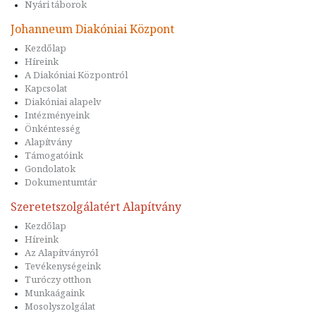
Nyári táborok
Johanneum Diakóniai Központ
Kezdőlap
Híreink
A Diakóniai Központról
Kapcsolat
Diakóniai alapelv
Intézményeink
Önkéntesség
Alapítvány
Támogatóink
Gondolatok
Dokumentumtár
Szeretetszolgálatért Alapítvány
Kezdőlap
Híreink
Az Alapítványról
Tevékenységeink
Turóczy otthon
Munkaágaink
Mosolyszolgálat