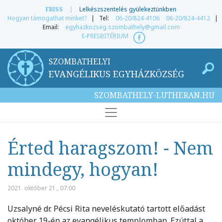
FRISS
|
Lelkészszentelés gyülekeztünkben
Hogyan támogathat minket?
| Tel:
06-20/824-4106
06-20/824-4412
|
Email:
egyhazkozseg.szombathely@gmail.com
E-PRESBITÉRIUM
SZOMBATHELYI
EVANGÉLIKUS EGYHÁZKÖZSÉG
SZOMBATHELY-LUTHERAN.HU
Érted haragszom! - Nem
mindegy, hogyan!
2021. október 21., 07:00
Uzsalyné dr. Pécsi Rita neveléskutató tartott előadást
október 19-én az evangélikus templomban. Ezúttal a